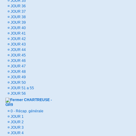
¤
JOUR 35
¤
JOUR 36
¤
JOUR 37
¤
JOUR 38
¤
JOUR 39
¤
JOUR 40
¤
JOUR 41
¤
JOUR 42
¤
JOUR 43
¤
JOUR 44
¤
JOUR 45
¤
JOUR 46
¤
JOUR 47
¤
JOUR 48
¤
JOUR 49
¤
JOUR 50
¤
JOUR 51 a 55
¤
JOUR 56
CHARTREUSE -
GR9
¤
0 - Récap. générale
¤
JOUR 1
¤
JOUR 2
¤
JOUR 3
¤
JOUR 4