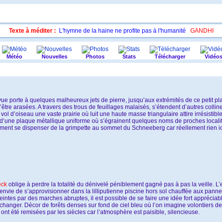
Texte à méditer :
L'hymne de la haine ne profite pas à l'humanité
GANDHI
Météo
Nouvelles
Photos
Stats
Télécharger
Vidéo
 vue porte à quelques malheureux jets de pierre, jusqu’aux extrémités de ce petit p
être arasées. A travers des trous de feuillages malaisés, s’étendent d’autres colline
vol d’oiseau une vaste prairie où luit une haute masse triangulaire attire irrésistib
d’une plaque métallique uniforme où s’égrainent quelques noms de proches localit
ilement se dispenser de la grimpette au sommet du Schneeberg car réellement rien ic
eck
oblige à perdre la totalité du dénivelé péniblement gagné pas à pas la veille. L’
e de s’approvisionner dans la lilliputienne piscine hors sol chauffée aux panne
ntes par des marches abruptes, il est possible de se faire une idée fort appréciable 
op changer. Décor de forêts denses sur fond de ciel bleu où l’on imagine volontiers 
ont été remisées par les siècles car l’atmosphère est paisible, silencieuse.