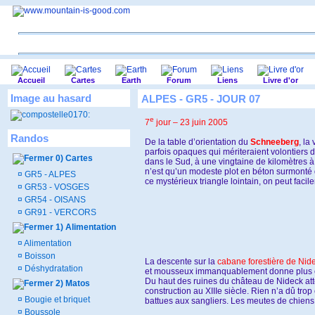
Accueil
Cartes
Earth
Forum
Liens
Livre d'or
Image au hasard
ALPES - GR5 - JOUR 07
e
7
jour – 23 juin 2005
Randos
De la table d’orientation du
Schneeberg
, la
parfois opaques qui mériteraient volontiers d’
0) Cartes
dans le Sud, à une vingtaine de kilomètres à 
n’est qu’un modeste plot en béton surmonté 
¤
GR5 - ALPES
ce mystérieux triangle lointain, on peut fac
¤
GR53 - VOSGES
¤
GR54 - OISANS
¤
GR91 - VERCORS
1) Alimentation
¤
Alimentation
¤
Boisson
La descente sur la
cabane forestière de Nid
¤
Déshydratation
et mousseux immanquablement donne plus envi
Du haut des ruines du château de Nideck attei
2) Matos
construction au XIIIe siècle. Rien n’a dû tr
¤
Bougie et briquet
battues aux sangliers. Les meutes de chiens 
¤
Boussole