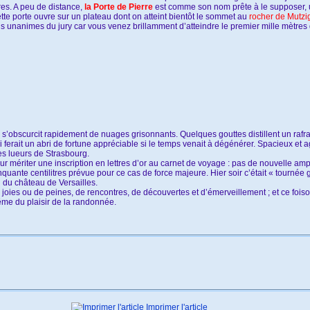
es. A peu de distance,
la Porte de Pierre
est comme son nom prête à le supposer, u
ette porte ouvre sur un plateau dont on atteint bientôt le sommet au
rocher de Mutzi
ons unanimes du jury car vous venez brillamment d’atteindre le premier mille mètres
iel s’obscurcit rapidement de nuages grisonnants. Quelques gouttes distillent un ra
 ferait un abri de fortune appréciable si le temps venait à dégénérer. Spacieux et ag
es lueurs de Strasbourg.
ur mériter une inscription en lettres d’or au carnet de voyage : pas de nouvelle amp
quante centilitres prévue pour ce cas de force majeure. Hier soir c’était « tournée 
u du château de Versailles.
 joies ou de peines, de rencontres, de découvertes et d’émerveillement ; et ce foi
ême du plaisir de la randonnée.
Imprimer l'article