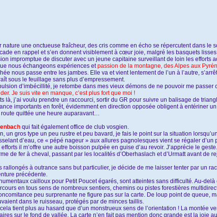
nature une onctueuse fraîcheur, des cris comme en écho se répercutent dans le so
ade en rappel et s’en donnent visiblement à cœur joie, malgré les basquets lisses 
ion impromptue de discuter avec un jeune capitaine surveillant de loin les efforts 
 que nous échangeons expériences et
passion de la montagne, des Alpes aux Pyré
 nous passe entre les jambes. Elle va et vient lentement de l’un à l’autre, s’arrête
paraît sous le feuillage sans plus d’empressement.
e pulsion d’imbécillité, je retombe dans mes vieux démons de ne pouvoir me passer 
r. Je suis vite en manque, c’est plus fort que moi !
à, j’ai voulu prendre un raccourci, sortir du GR pour suivre un balisage de trian
stance importants en forêt, évidemment en direction opposée obligent à entériner u
a route quittée une heure auparavant…
tenbach
qui fait également office de club vosgien.
, un gros type un peu rustre et peu bavard, je fais le point sur la situation lorsqu’
ruisselant d’eau, ce « pépé nageur » aux allures pagnolesques vient se régaler d’un
forts il m’offre une autre boisson pulpée en guise d’au revoir. J’apprécie le geste
rme de fer à cheval, passant par les localités d’Oberhaslach et d’Urmatt avant de re
rallongés à outrance sans but particulier, je décide de me laisser tenter par un racc
nture précédente.
mentaux cailloux pour Petit Poucet égarés, sont atteintes sans difficulté. Au-delà 
 parcours en tous sens de nombreux sentiers, chemins ou pistes forestières multidire
oncomitance peu surprenante ne figure pas sur la carte. De loup point de queue, m
vaient dans le ruisseau, protégés par de minces taillis.
la tient plus au hasard que d’un monstrueux sens de l’orientation ! La montée vers
aires sur le fond de vallée. La carte n’en fait pas mention donc grande est la joi