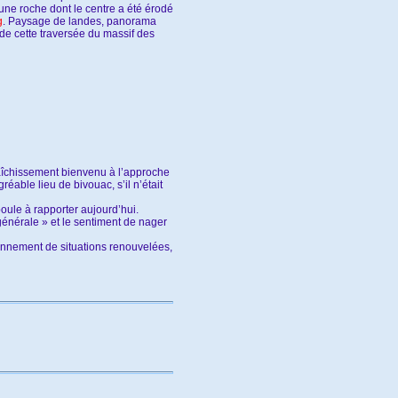
ne roche dont le centre a été érodé
g
. Paysage de landes, panorama
 de cette traversée du massif des
fraîchissement bienvenu à l’approche
réable lieu de bivouac, s’il n’était
oule à rapporter aujourd’hui.
générale » et le sentiment de nager
sonnement de situations renouvelées,