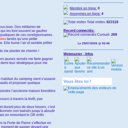
Membre en ligne:
0
Anonymes en ligne:
4
Total visites:
823118
us-bois. Des militaires de
Record connectés:
qui les font souvent se gaufrer
Cumulé:
269
aquatiques de ces coreligionnaires.
nées
tandis qu’une petite
. Elle hume l’air et semble prêter
Le 29/07/2026 @ 05:46
de me planter de chemin !
Webmaster - Infos
gles jaunes sensés me faire gagner
n demi-tour stratégique pour me
un habitué du camping vient s’asseoir
Vous êtes ici !
 pastis et proposer quelque
.
joindre l’ancienne maison forestière
ourci à travers la forêt, pas
et durant plus de deux heures, c’est
ctionnels non balisés jusqu’à aboutir
ais en remontant le GR enfin
 la Porte de Pierre s’effectue en
e au moment de passer devant une