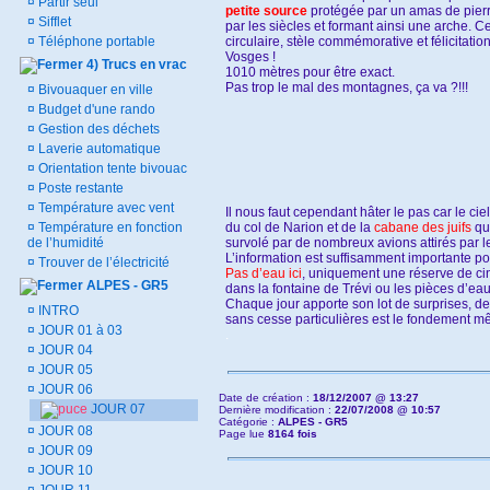
¤
Partir seul
petite source
protégée par un amas de pierr
¤
Sifflet
par les siècles et formant ainsi une arche. C
¤
Téléphone portable
circulaire, stèle commémorative et félicitati
Vosges !
4) Trucs en vrac
1010 mètres pour être exact.
Pas trop le mal des montagnes, ça va ?!!!
¤
Bivouaquer en ville
¤
Budget d'une rando
¤
Gestion des déchets
¤
Laverie automatique
¤
Orientation tente bivouac
¤
Poste restante
¤
Température avec vent
Il nous faut cependant hâter le pas car le c
¤
Température en fonction
du col de Narion et de la
cabane des juifs
qui
de l’humidité
survolé par de nombreux avions attirés par l
L’information est suffisamment importante po
¤
Trouver de l’électricité
Pas d’eau ici
, uniquement une réserve de cin
ALPES - GR5
dans la fontaine de Trévi ou les pièces d’ea
Chaque jour apporte son lot de surprises, de
¤
INTRO
sans cesse particulières est le fondement m
¤
JOUR 01 à 03
.
¤
JOUR 04
¤
JOUR 05
¤
JOUR 06
Date de création :
18/12/2007 @ 13:27
JOUR 07
Dernière modification :
22/07/2008 @ 10:57
Catégorie :
ALPES - GR5
¤
JOUR 08
Page lue
8164 fois
¤
JOUR 09
¤
JOUR 10