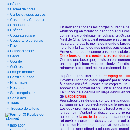
¤
Bâtons
¤
Carnet de notes
¤
Cartes et topos guides
¤
Casquette / Chapeau
¤
Chaussures
En descendant dans les gorges où règne par 
¤
Chèche
Phalsbourg en formation dégringolent la casc
¤
Couteau suisse
contre la paroi délicatement glissante. Occas
Natif de Chambéry, c’est presque en voisin
¤
Couverture de survie
musaraigne pas le moins du monde effarouchée
¤
Duvet
l’oreille à la litanie de nos randos puis dis
¤
Ecusson brodé
Arrivé sur la route, comme pris d’une subit
Deux jours sans me perdre, c’est trop demande
¤
Gants
Comme une buse que je suis en ces moments l
¤
Gourde
un temps précieux. Moralité : dénivelé et di
¤
Guêtres
retrouver à cinq cent mètres seulement de l
¤
Lampe frontale
.
J’opère un repli tactique au
camping de Lut
¤
Pastille purif eau
Devant l’Orangina glacé apporté par le patron
¤
Pharmacie
à la table d’à côté. Bronzé et le corps tout 
¤
Réchaud
appréciable conversation. Conscient de mes ef
Le GR oblige à décrire un large détour en fo
¤
Sac congélation
de
Kappelbronn
.
¤
Sac à dos
Pas adepte des détours, contours et parcours 
¤
Tente
suffisamment encore échaudé par la mésave
¤
Trousse de toilette
Les deux premières maisons forestières, monu
le trou noir ! Montant ici, descendant là, je
3) Régles de
au lieu-dit «
la grotte du loup
» qui par une c
sécurité
retrouvé, je surprends deux chevreuils qui bu
La maison Kappelbronn apparaît soudain et ce
¤
Insolation
sous-bois aéré offrant quelques vues parcell