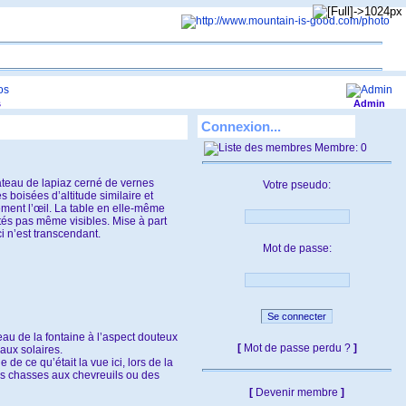
s
Admin
Connexion...
Membre: 0
lateau de lapiaz cerné de vernes
Votre pseudo:
s boisées d’altitude similaire et
lement l’œil. La table en elle-même
és pas même visibles. Mise à part
i n’est transcendant.
Mot de passe:
eau de la fontaine à l’aspect douteux
[
Mot de passe perdu ?
]
aux solaires.
de ce qu’était la vue ici, lors de la
des chasses aux chevreuils ou des
[
Devenir membre
]