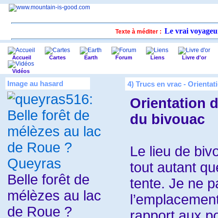
Le vrai voyageur
Texte à méditer :
Accueil
Cartes
Earth
Forum
Liens
Livre d'or
Vidéos
Image au hasard
4) Trucs en vrac - Orientat
Orientation d
du bivouac
Le lieu de biv
tout autant que
Belle forêt de
tente. Je ne p
mélèzes au lac
l’emplacement
de Roue ?
rapport aux p