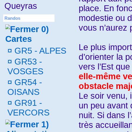
Queyras
place. En fonc
modestie ou de
Randos
vous n’aurez p
0)
Cartes
Le plus import
¤
GR5 - ALPES
d’orienter la p
¤
GR53 -
vers l’Est qu
VOSGES
elle-même ve
¤
GR54 -
obstacle maj
OISANS
Le soir venu, i
¤
GR91 -
un peu avant 
VERCORS
nuit. Si dans 
1)
très accueillan