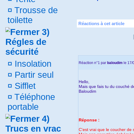
¤
Trousse de
toilette
Réactions à cet article
3)
Régles de
sécurité
¤
Insolation
Réaction n°1
par
baloudim
le 17/
¤
Partir seul
Hello,
¤
Sifflet
Mais que fais tu du couché de 
Baloudim
¤
Téléphone
portable
4)
Réponse :
Trucs en vrac
C'est vrai que le coucher de 