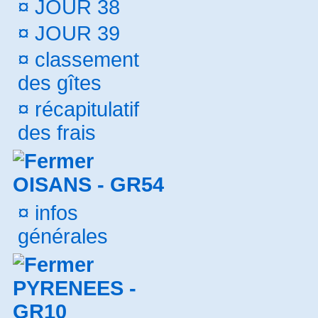
¤
JOUR 38
¤
JOUR 39
¤
classement
des gîtes
¤
récapitulatif
des frais
OISANS - GR54
¤
infos
générales
PYRENEES -
GR10