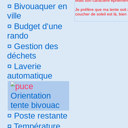
Mais son caractère éphémère 
¤
Bivouaquer en
Je préfère que ma tente soit a
ville
coucher de soleil est là, bien 
¤
Budget d'une
rando
¤
Gestion des
déchets
¤
Laverie
automatique
Orientation
tente bivouac
¤
Poste restante
¤
Température