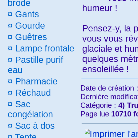
brodé
humeur !
¤
Gants
¤
Gourde
Pensez-y, la 
¤
Guêtres
vous vous rév
¤
Lampe frontale
glaciale et hu
quelques mètr
¤
Pastille purif
ensoleillée !
eau
¤
Pharmacie
Date de création 
¤
Réchaud
Dernière modifica
¤
Sac
Catégorie :
4) Tr
congélation
Page lue
10710 f
¤
Sac à dos
¤
Tente