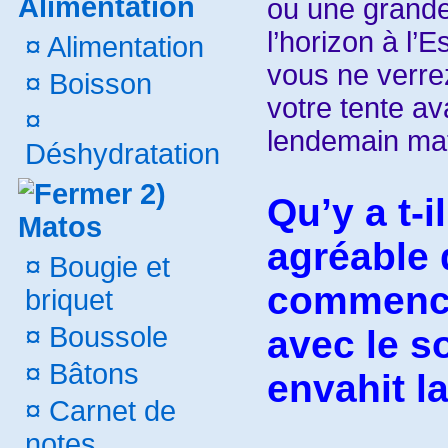
Alimentation
ou une grande
l’horizon à l’E
¤
Alimentation
vous ne verrez
¤
Boisson
votre tente av
¤
lendemain mat
Déshydratation
2)
Qu’y a t-i
Matos
agréable 
¤
Bougie et
commence
briquet
¤
Boussole
avec le so
¤
Bâtons
envahit la
¤
Carnet de
notes