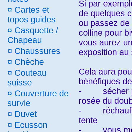
Si par exempl
¤
Cartes et
de quelques c
topos guides
ou passez de l
¤
Casquette /
colline pour b
Chapeau
vous aurez un
¤
Chaussures
exposition au 
¤
Chèche
Cela aura pou
¤
Couteau
bénéfiques de
suisse
-
sécher 
¤
Couverture de
rosée du doubl
survie
-
réchauff
¤
Duvet
tente
¤
Ecusson
-
vous me