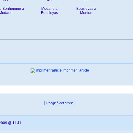
du Bonhomme à
Modane à
Bousieyas à
Modane
Bousieyas
Menton
Imprimer l'article
Réagir à cet article
2009 @ 11:41