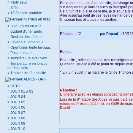
¤
Partir seul
Bravo pour la qualité de ton site, j'envisage
sur lesquelles, je vais beaucoup m'inspiré p
¤
Sifflet
Ce fut un réel plaisir de te lire, je te souh
¤
Téléphone portable
Aller jusqu'au bout de ces rêves demande de s
4) Trucs en vrac
Chapeau bas et toutes mes amitiés.
¤
Bivouaquer en ville
¤
Budget d'une rando
Réaction n°2
par
Popaul
le 10/12
¤
Gestion des déchets
¤
Laverie automatique
¤
Orientation tente bivouac
Bonjour
¤
Poste restante
¤
Température avec vent
Beau site , belles photos et des renseignement
¤
Température en fonction
Question : quelle a été le point de départ et 
de l’humidité
* En juin 2008 , j' ai marché le Gr de Thonon
¤
Trouver de l’électricité
ALPES - GR5
¤
INTRO
Réponse :
¤
JOUR 01 à 03
L’itinéraire avec les étapes sont décrits dans 
¤
JOUR 04
e
Lors de la 8
étape des Alpes, je suis parti de
¤
JOUR 05
refuge de Presset (2514 m), en 8h09 de marc
¤
JOUR 06
David
¤
JOUR 07
¤
JOUR 08
¤
JOUR 09
¤
JOUR 10