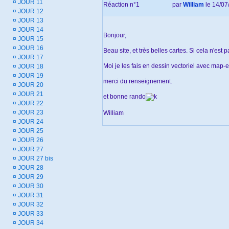
¤
JOUR 11
Réaction n°1
par
William
le 14/07
¤
JOUR 12
¤
JOUR 13
¤
JOUR 14
Bonjour,
¤
JOUR 15
¤
JOUR 16
Beau site, et très belles cartes. Si cela n'est 
¤
JOUR 17
Moi je les fais en dessin vectoriel avec map-e
¤
JOUR 18
¤
JOUR 19
merci du renseignement.
¤
JOUR 20
¤
JOUR 21
et bonne rando
¤
JOUR 22
¤
JOUR 23
William
¤
JOUR 24
¤
JOUR 25
¤
JOUR 26
¤
JOUR 27
¤
JOUR 27 bis
¤
JOUR 28
¤
JOUR 29
¤
JOUR 30
¤
JOUR 31
¤
JOUR 32
¤
JOUR 33
¤
JOUR 34