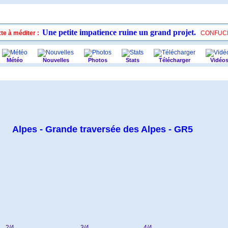
Une petite impatience ruine un grand projet.
te à méditer :
CONFUCI
Météo
Nouvelles
Photos
Stats
Télécharger
Vidéo
Alpes - Grande traversée des Alpes - GR5
2/4
3/4
4/4