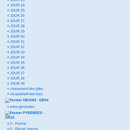
¤
JOUR 23
¤
JOUR 24
¤
JOUR 25
¤
JOUR 26
¤
JOUR 27
¤
JOUR 28
¤
JOUR 29
¤
JOUR 30
¤
JOUR 31
¤
JOUR 32
¤
JOUR 33
¤
JOUR 34
¤
JOUR 35
¤
JOUR 36
¤
JOUR 37
¤
JOUR 38
¤
JOUR 39
¤
classement des gîtes
¤
récapitulatif des frais
OISANS - GR54
¤
infos générales
PYRENEES -
GR10
¤
0 - Poème
¤
0 - Récap. heures