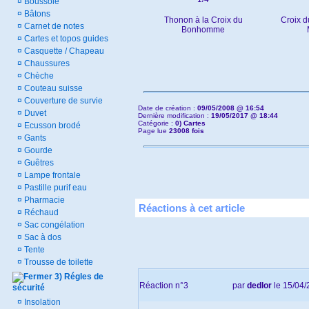
¤
Boussole
¤
Bâtons
Thonon à la Croix du
Croix 
¤
Carnet de notes
Bonhomme
¤
Cartes et topos guides
¤
Casquette / Chapeau
¤
Chaussures
¤
Chèche
¤
Couteau suisse
¤
Couverture de survie
Date de création :
09/05/2008 @ 16:54
¤
Duvet
Dernière modification :
19/05/2017 @ 18:44
Catégorie :
0) Cartes
¤
Ecusson brodé
Page lue
23008 fois
¤
Gants
¤
Gourde
¤
Guêtres
¤
Lampe frontale
¤
Pastille purif eau
¤
Pharmacie
Réactions à cet article
¤
Réchaud
¤
Sac congélation
¤
Sac à dos
¤
Tente
¤
Trousse de toilette
3) Régles de
Réaction n°3
par
dedlor
le 15/04/
sécurité
¤
Insolation