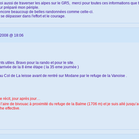
 moi aussi de traverser les alpes sur le GR5, merci pour toutes ces informations que
our préparé mon périple.
aite encore beaucoup de belles randonnées comme celle-ci.
e dépasser dans l'effort et le courage.
/2008 @ 18:06
s utiles. Bravo pour la rando et pour le site.
d'arrivée de la 8 éme étape ( la 35 eme journée )
 au Col de La leisse avant de rentré sur Modane par le refuge de la Vanoise .
le récit, jour après jour…
 l’aire de bivouac à proximité du refuge de la Balme (1706 m) et je suis allé jusqu’
he effective.