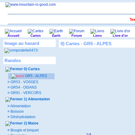
Tex
Accueil
Cartes
Earth
Forum
Liens
Livre d'or
Image au hasard
0) Cartes - GR5 - ALPES
Randos
0) Cartes
GR5 - ALPES
¤
GR53 - VOSGES
¤
GR54 - OISANS
¤
GR91 - VERCORS
1) Alimentation
¤
Alimentation
¤
Boisson
¤
Déshydratation
2) Matos
¤
Bougie et briquet
1/4