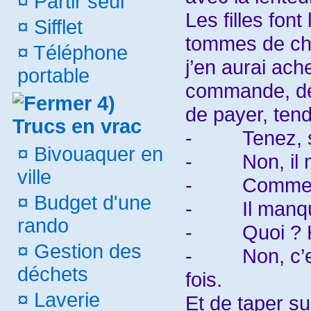
¤
Partir seul
Les filles fon
¤
Sifflet
tommes de chè
¤
Téléphone
j’en aurai ac
portable
commande, de
4)
de payer, tend
Trucs en vrac
-
Tenez, 
¤
Bivouaquer en
-
Non, il
ville
-
Comme
¤
Budget d'une
-
Il manq
rando
-
Quoi ?
¤
Gestion des
-
Non, c’
déchets
fois.
¤
Laverie
Et de taper su