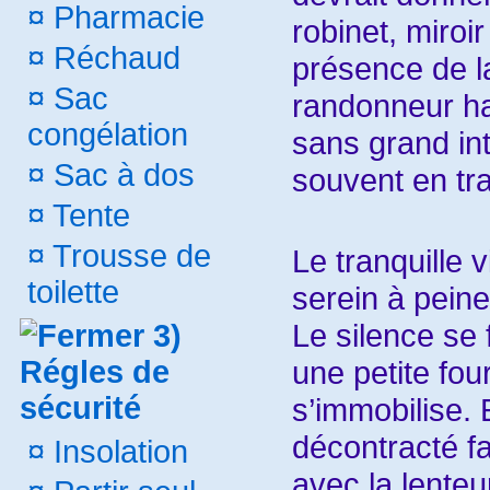
¤
Pharmacie
robinet, miroi
¤
Réchaud
présence de l
¤
Sac
randonneur ha
congélation
sans grand int
¤
Sac à dos
souvent en tra
¤
Tente
¤
Trousse de
Le tranquille 
toilette
serein à pein
Le silence se 
3)
une petite fou
Régles de
sécurité
s’immobilise.
décontracté f
¤
Insolation
avec la lenteu