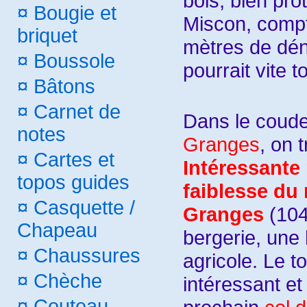
bois, bien pro
¤
Bougie et
Miscon, compt
briquet
mètres de déni
¤
Boussole
pourrait vite
¤
Bâtons
¤
Carnet de
Dans le coude
notes
Granges
, on 
¤
Cartes et
Intéressante 
topos guides
faiblesse du 
¤
Casquette /
Granges
(104
Chapeau
bergerie, une 
¤
Chaussures
agricole. Le to
¤
Chèche
intéressant et
¤
Couteau