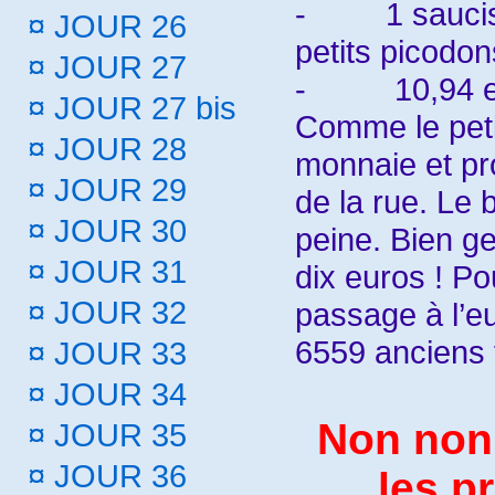
-
1 sauci
¤
JOUR 26
petits picodon
¤
JOUR 27
-
10,94 e
¤
JOUR 27 bis
Comme le petit
¤
JOUR 28
monnaie et pro
¤
JOUR 29
de la rue. Le
¤
JOUR 30
peine. Bien ge
¤
JOUR 31
dix euros ! P
¤
JOUR 32
passage à l’eu
6559 anciens
¤
JOUR 33
¤
JOUR 34
Non non,
¤
JOUR 35
¤
JOUR 36
les p