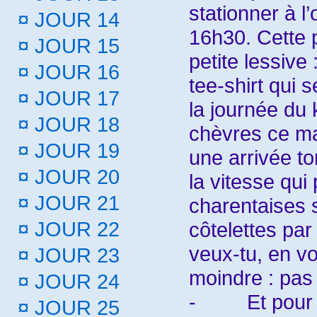
stationner à l
¤
JOUR 14
16h30. Cette p
¤
JOUR 15
petite lessive
¤
JOUR 16
tee-shirt qui
¤
JOUR 17
la journée du 
¤
JOUR 18
chèvres ce mat
¤
JOUR 19
une arrivée to
¤
JOUR 20
la vitesse qui
¤
JOUR 21
charentaises 
côtelettes par
¤
JOUR 22
veux-tu, en vo
¤
JOUR 23
moindre : pas 
¤
JOUR 24
-
Et pour
¤
JOUR 25