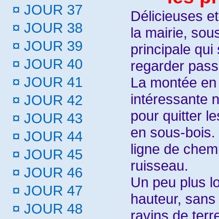
¤
JOUR 37
Délicieuses et
¤
JOUR 38
la mairie, sou
¤
JOUR 39
principale qui 
¤
JOUR 40
regarder passe
La montée en 
¤
JOUR 41
intéressante 
¤
JOUR 42
pour quitter l
¤
JOUR 43
en sous-bois.
¤
JOUR 44
ligne de chemi
¤
JOUR 45
ruisseau.
¤
JOUR 46
Un peu plus lo
¤
JOUR 47
hauteur, sans 
¤
JOUR 48
ravins de ter