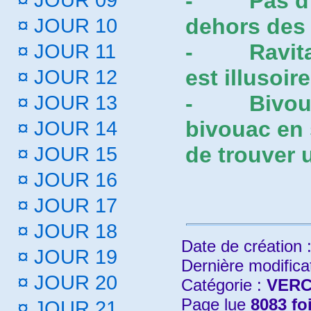
-
Pas d
¤
JOUR 09
dehors des 
¤
JOUR 10
-
Ravita
¤
JOUR 11
est illusoir
¤
JOUR 12
-
Bivou
¤
JOUR 13
bivouac en 
¤
JOUR 14
de trouver 
¤
JOUR 15
¤
JOUR 16
¤
JOUR 17
¤
JOUR 18
Date de création 
¤
JOUR 19
Dernière modifica
¤
JOUR 20
Catégorie :
VERC
Page lue
8083 fo
¤
JOUR 21