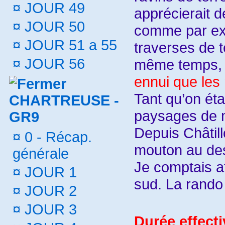
¤
JOUR 49
apprécierait 
¤
JOUR 50
comme par ex
¤
JOUR 51 a 55
traverses de 
¤
JOUR 56
même temps
ennui que les
Tant qu’on éta
CHARTREUSE -
paysages de m
GR9
Depuis Châtill
¤
0 - Récap.
mouton au dess
générale
Je comptais at
¤
JOUR 1
sud. La rando
¤
JOUR 2
¤
JOUR 3
Durée effect