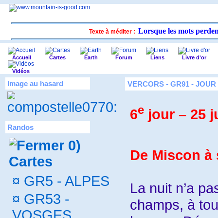
Lorsque les mots perdent 
Texte à méditer :
Accueil
Cartes
Earth
Forum
Liens
Livre d'or
Vidéos
Image au hasard
VERCORS - GR91 - JOUR 
e
6
jour – 25 j
Randos
0)
De Miscon à 
Cartes
¤
GR5 - ALPES
La nuit n’a pa
¤
GR53 -
champs, à tour
VOSGES