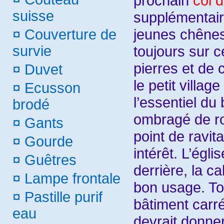
prochain
col 
suisse
supplémentair
jeunes chênes
¤
Couverture de
toujours sur 
survie
pierres et de 
¤
Duvet
le petit villag
¤
Ecusson
l’essentiel du
brodé
ombragé de rob
¤
Gants
point de ravit
¤
Gourde
intérêt. L’égli
¤
Guêtres
derrière, la c
¤
Lampe frontale
bon usage. Tou
¤
Pastille purif
bâtiment carré
eau
devrait donner 