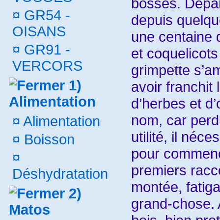
bosses. Départ
¤
GR54 -
depuis quelqu
OISANS
une centaine 
¤
GR91 -
et coquelicot
VERCORS
grimpette s’a
1)
avoir franchit
Alimentation
d’herbes et d’
nom, car perdu
¤
Alimentation
utilité, il néc
¤
Boisson
pour commence
¤
premiers racco
Déshydratation
montée, fatig
2)
grand-chose. 
Matos