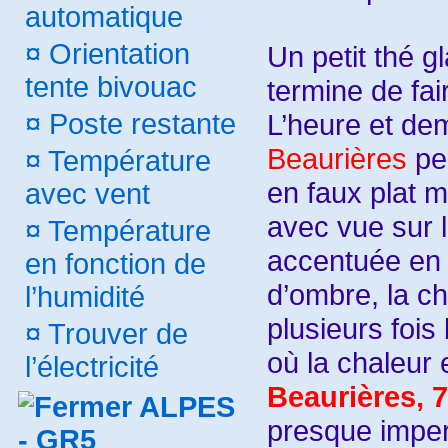
automatique
¤
Orientation
Un petit thé 
tente bivouac
termine de fa
L’heure et dem
¤
Poste restante
Beaurières
peu
¤
Température
en faux plat m
avec vent
avec vue sur l
¤
Température
accentuée en 
en fonction de
d’ombre, la c
l’humidité
plusieurs fois
¤
Trouver de
où la chaleur e
l’électricité
Beaurières, 
ALPES
presque imper
- GR5