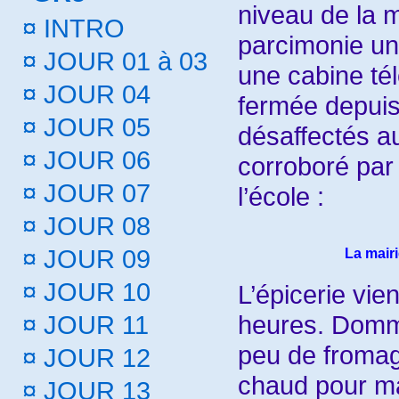
niveau de la ma
¤
INTRO
parcimonie un 
¤
JOUR 01 à 03
une cabine té
¤
JOUR 04
fermée depuis
¤
JOUR 05
désaffectés a
¤
JOUR 06
corroboré par 
¤
JOUR 07
l’école :
¤
JOUR 08
¤
JOUR 09
La mairi
¤
JOUR 10
L’épicerie vie
heures. Domma
¤
JOUR 11
peu de fromage
¤
JOUR 12
chaud pour ma
¤
JOUR 13