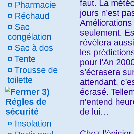
faut. La mété
¤
Pharmacie
jours n’est pa
¤
Réchaud
Améliorations 
¤
Sac
seulement. Es
congélation
révélera aussi
¤
Sac à dos
les prédictio
¤
Tente
pour l’An 2000
¤
Trousse de
s’écrasera sur
toilette
attendant, c’es
écrasé. Telle
3)
n’entend heur
Régles de
de lui…
sécurité
¤
Insolation
Chez l’épicier