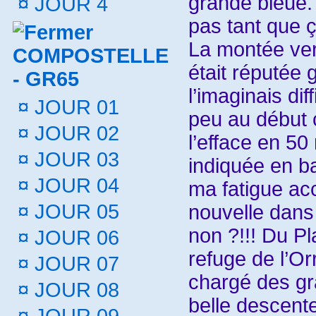
grande bleue.
¤
JOUR 4
pas tant que ç
La montée ve
COMPOSTELLE
était réputée 
- GR65
l’imaginais dif
¤
JOUR 01
peu au début c
¤
JOUR 02
l’efface en 5
¤
JOUR 03
indiquée en b
¤
JOUR 04
ma fatigue ac
¤
JOUR 05
nouvelle dans 
non ?!!! Du Pl
¤
JOUR 06
refuge de l’Or
¤
JOUR 07
chargé des gr
¤
JOUR 08
belle descente