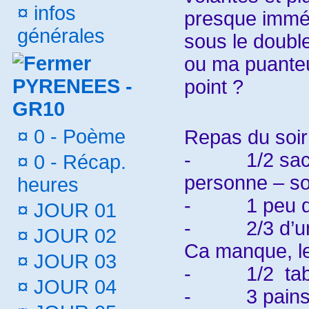
¤
infos
presque immé
générales
sous le double
ou ma puanteur
PYRENEES -
point ?
GR10
¤
0 - Poème
Repas du soir
-
1/2 sa
¤
0 - Récap.
personne – so
heures
-
1 peu 
¤
JOUR 01
-
2/3 d’u
¤
JOUR 02
Ca manque, le
¤
JOUR 03
-
1/2 tab
¤
JOUR 04
-
3 pain