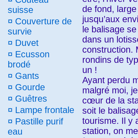
de fond, large
suisse
jusqu’aux envi
¤
Couverture de
le balisage se
survie
dans un lotis
¤
Duvet
construction. 
¤
Ecusson
rondins de ty
brodé
un !
¤
Gants
Ayant perdu 
¤
Gourde
malgré moi, je
¤
Guêtres
cœur de la sta
¤
Lampe frontale
soit le balisag
tourisme. Il y 
¤
Pastille purif
station, on m
eau