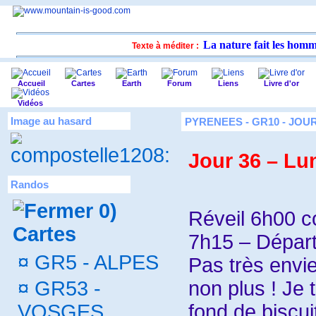
La nature fait les homme
Texte à méditer :
Accueil
Cartes
Earth
Forum
Liens
Livre d'or
Vidéos
Image au hasard
PYRENEES - GR10 - JOUR
Jour 36 – Lu
Randos
0)
Réveil 6h00 
Cartes
7h15 – Dépar
¤
GR5 - ALPES
Pas très envi
¤
GR53 -
non plus ! Je
VOSGES
fond de biscui