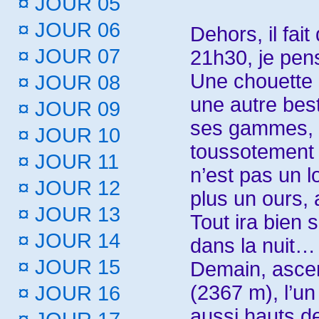
¤
JOUR 05
¤
JOUR 06
Dehors, il fai
¤
JOUR 07
21h30, je pen
Une chouette h
¤
JOUR 08
une autre besti
¤
JOUR 09
ses gammes, 
¤
JOUR 10
toussotement r
¤
JOUR 11
n’est pas un l
¤
JOUR 12
plus un ours, 
¤
JOUR 13
Tout ira bien s
¤
JOUR 14
dans la nuit…
¤
JOUR 15
Demain, asce
(2367 m), l’un
¤
JOUR 16
aussi hauts de