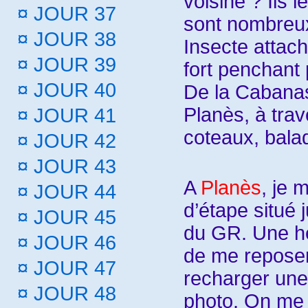
voisine ? Ils l
¤
JOUR 37
sont nombreux
¤
JOUR 38
Insecte attac
¤
JOUR 39
fort penchant 
¤
JOUR 40
De la Cabanas
Planès, à tra
¤
JOUR 41
coteaux, bala
¤
JOUR 42
¤
JOUR 43
A
Planès
, je 
¤
JOUR 44
d’étape situé 
¤
JOUR 45
du GR. Une he
¤
JOUR 46
de me reposer
¤
JOUR 47
recharger une 
¤
JOUR 48
photo. On me 