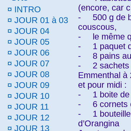
(encore, car c
¤
INTRO
-
500 g de 
¤
JOUR 01 à 03
couscous,
¤
JOUR 04
-
le même qu
¤
JOUR 05
-
1 paquet d
¤
JOUR 06
-
8 pains a
¤
JOUR 07
-
2 sachets
¤
JOUR 08
Emmenthal à 
et pour midi :
¤
JOUR 09
-
1 boite de
¤
JOUR 10
-
6 cornets 
¤
JOUR 11
-
1 bouteille
¤
JOUR 12
d’Orangina
¤
JOUR 13