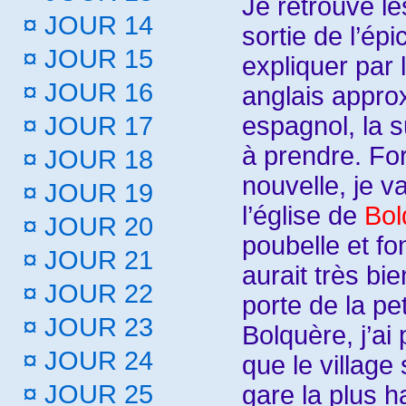
Je retrouve le
¤
JOUR 14
sortie de l’épic
¤
JOUR 15
expliquer par 
¤
JOUR 16
anglais appro
espagnol, la s
¤
JOUR 17
à prendre. Fort
¤
JOUR 18
nouvelle, je v
¤
JOUR 19
l’église de
Bol
¤
JOUR 20
poubelle et fo
¤
JOUR 21
aurait très bien
¤
JOUR 22
porte de la pe
¤
JOUR 23
Bolquère, j’ai 
¤
JOUR 24
que le village 
¤
JOUR 25
gare la plus 