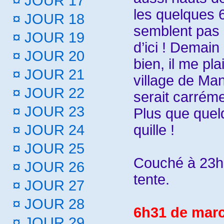
¤
JOUR 17
les quelques 
¤
JOUR 18
semblent pas 
¤
JOUR 19
d’ici ! Demain 
¤
JOUR 20
bien, il me plai
¤
JOUR 21
village de Man
¤
JOUR 22
serait carrém
¤
JOUR 23
Plus que quelq
quille !
¤
JOUR 24
¤
JOUR 25
Couché à 23h
¤
JOUR 26
tente.
¤
JOUR 27
¤
JOUR 28
6h31 de marc
¤
JOUR 29