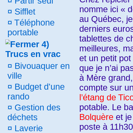
¤
Partir seul
nomme ici « 
¤
Sifflet
au Québec, je
¤
Téléphone
derniers euro
portable
tablettes de c
4)
meilleures, m
Trucs en vrac
et un petit pot
¤
Bivouaquer en
que je n’ai pas
ville
à Mère grand, 
¤
Budget d'une
compte sur un
rando
l’étang de Tic
potable. Le b
¤
Gestion des
Bolquère
et je
déchets
poste à 11h30.
¤
Laverie