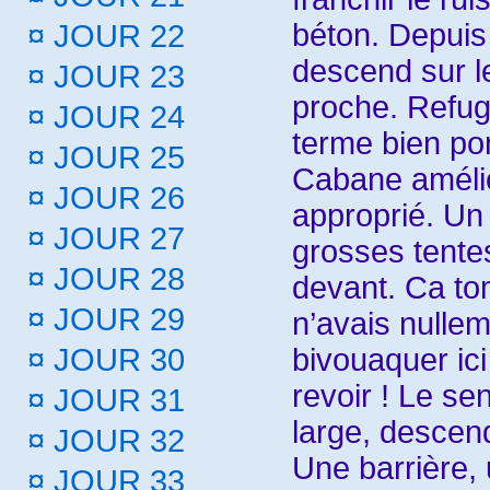
béton. Depuis 
¤
JOUR 22
descend sur 
¤
JOUR 23
proche. Refug
¤
JOUR 24
terme bien p
¤
JOUR 25
Cabane améli
¤
JOUR 26
approprié. Un 
¤
JOUR 27
grosses tentes
¤
JOUR 28
devant. Ca to
¤
JOUR 29
n’avais nullem
bivouaquer ici
¤
JOUR 30
revoir ! Le sen
¤
JOUR 31
large, descend
¤
JOUR 32
Une barrière, u
¤
JOUR 33