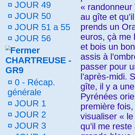
¤
JOUR 49
« randonneur 
¤
JOUR 50
au gîte et qu’i
prends un Ora
¤
JOUR 51 a 55
euros, çà me l
¤
JOUR 56
et bois un bon 
assis à l’ombr
CHARTREUSE -
passer pour u
GR9
l’après-midi. 
¤
0 - Récap.
gîte, il y a un
générale
Pyrénées orien
¤
JOUR 1
première fois,
¤
JOUR 2
visualiser « l
¤
JOUR 3
qu’il me reste