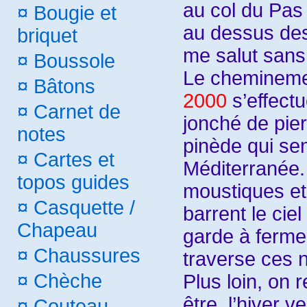
au col du Pas
¤
Bougie et
au dessus des
briquet
me salut sans
¤
Boussole
Le chemineme
¤
Bâtons
2000
s’effect
¤
Carnet de
jonché de pier
notes
pinède qui sen
¤
Cartes et
Méditerranée
topos guides
moustiques e
¤
Casquette /
barrent le ciel
Chapeau
garde à ferme
¤
Chaussures
traverse ces 
¤
Chèche
Plus loin, on 
être, l’hiver v
¤
Couteau