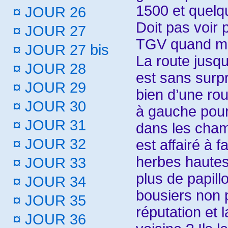
1500 et quelqu
¤
JOUR 26
Doit pas voir
¤
JOUR 27
TGV quand m
¤
JOUR 27 bis
La route jusq
¤
JOUR 28
est sans surpri
¤
JOUR 29
bien d’une rou
¤
JOUR 30
à gauche pou
¤
JOUR 31
dans les cham
¤
JOUR 32
est affairé à f
herbes hautes
¤
JOUR 33
plus de papill
¤
JOUR 34
bousiers non p
¤
JOUR 35
réputation et l
¤
JOUR 36