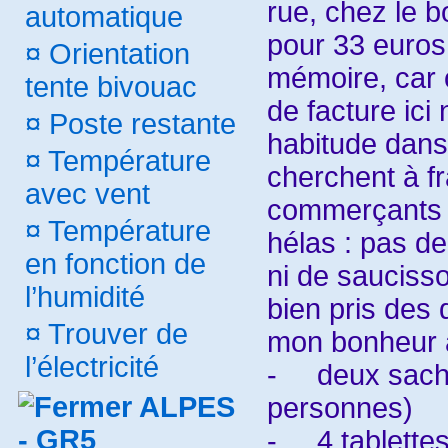
rue, chez le bo
automatique
pour 33 euros 
¤
Orientation
mémoire, car
tente bivouac
de facture ici
¤
Poste restante
habitude dans 
¤
Température
cherchent à fr
avec vent
commerçants ?
¤
Température
hélas : pas de
en fonction de
ni de saucisson
l’humidité
bien pris des 
¤
Trouver de
mon bonheur 
l’électricité
-
deux sachet
ALPES
personnes)
- GR5
-
4 tablettes 