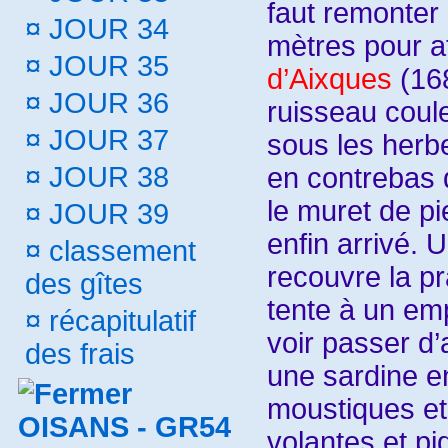
faut remonter
¤
JOUR 34
mètres pour a
¤
JOUR 35
d’Aixques
(16
¤
JOUR 36
ruisseau coul
¤
JOUR 37
sous les herbe
¤
JOUR 38
en contrebas 
le muret de pie
¤
JOUR 39
enfin arrivé. 
¤
classement
recouvre la pr
des gîtes
tente à un em
¤
récapitulatif
voir passer d’
des frais
une sardine e
moustiques et
OISANS - GR54
volantes et p