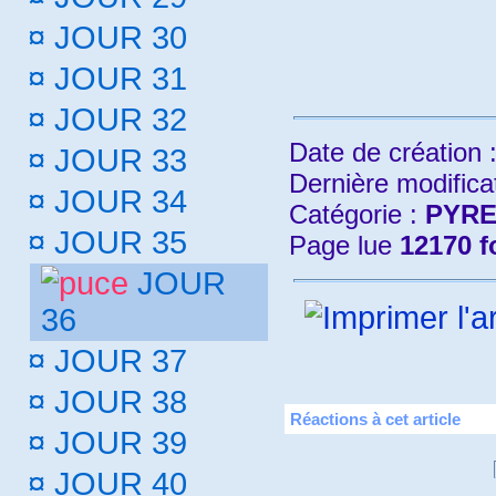
¤
JOUR 30
¤
JOUR 31
¤
JOUR 32
Date de création 
¤
JOUR 33
Dernière modifica
¤
JOUR 34
Catégorie :
PYRE
¤
JOUR 35
Page lue
12170 f
JOUR
36
¤
JOUR 37
¤
JOUR 38
Réactions à cet article
¤
JOUR 39
¤
JOUR 40