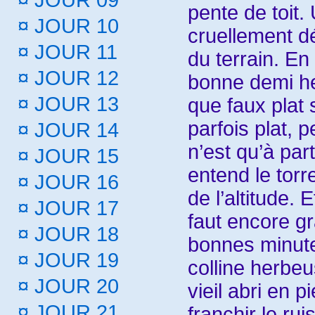
¤
JOUR 09
pente de toit. 
¤
JOUR 10
cruellement dé
¤
JOUR 11
du terrain. En
¤
JOUR 12
bonne demi heu
¤
JOUR 13
que faux plat
parfois plat,
¤
JOUR 14
n’est qu’à par
¤
JOUR 15
entend le torr
¤
JOUR 16
de l’altitude. E
¤
JOUR 17
faut encore gr
¤
JOUR 18
bonnes minute
¤
JOUR 19
colline herbe
¤
JOUR 20
vieil abri en 
¤
JOUR 21
franchir le ru