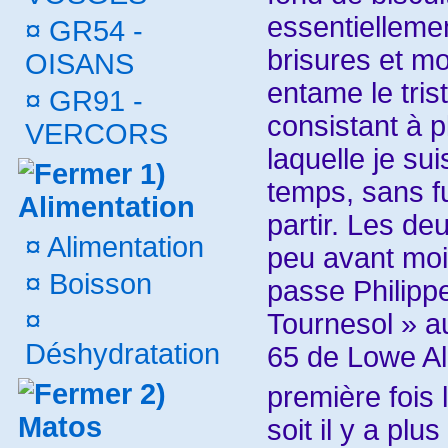
essentiellem
¤
GR54 -
brisures et m
OISANS
entame le trist
¤
GR91 -
consistant à p
VERCORS
laquelle je su
1)
temps, sans fu
Alimentation
partir. Les de
¤
Alimentation
peu avant moi
¤
Boisson
passe Philippe
¤
Tournesol » a
Déshydratation
65 de Lowe Al
2)
première fois l
Matos
soit il y a pl