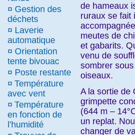
de hameaux is
¤
Gestion des
ruraux se fai
déchets
accompagnée 
¤
Laverie
meutes de chi
automatique
et gabarits. Qu
¤
Orientation
venu de souffl
tente bivouac
sombrer sous 
¤
Poste restante
oiseaux.
¤
Température
A la sortie de
avec vent
grimpette cond
¤
Température
(644 m – 14°C
en fonction de
un replat. Nou
l’humidité
changer de va