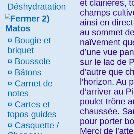
et clairières, 
Déshydratation
champs cultiv
2)
ainsi en direc
Matos
au sommet de l
¤
Bougie et
naïvement que 
briquet
d’une vue pa
¤
Boussole
sur le lac de 
d’autre que c
¤
Bâtons
l’horizon. Au 
¤
Carnet de
d’arriver au P
notes
poulet trône a
¤
Cartes et
chaussée. San
topos guides
pour porter b
¤
Casquette /
Merci de l’atte