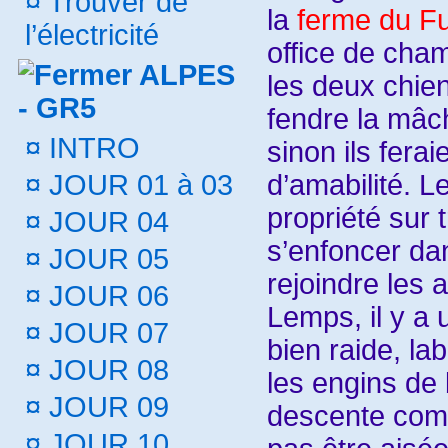
¤
Trouver de
la
ferme du F
l’électricité
office de cha
ALPES
les deux chien
- GR5
fendre la mâc
¤
INTRO
sinon ils fera
¤
JOUR 01 à 03
d’amabilité. 
propriété sur 
¤
JOUR 04
s’enfoncer dan
¤
JOUR 05
rejoindre les
¤
JOUR 06
Lemps, il y a 
¤
JOUR 07
bien raide, la
¤
JOUR 08
les engins de
¤
JOUR 09
descente comm
¤
JOUR 10