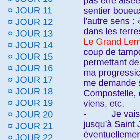
pas être aisée
¤
JOUR 11
sentier boueu
l’autre sens 
¤
JOUR 12
dans les terre
¤
JOUR 13
Le Grand Le
¤
JOUR 14
coup de tampo
¤
JOUR 15
permettant de 
¤
JOUR 16
ma progression
¤
JOUR 17
me demande si
¤
JOUR 18
Compostelle, o
¤
JOUR 19
viens, etc.
-
Je vais
¤
JOUR 20
jusqu’à Saint 
¤
JOUR 21
éventuellemen
¤
JOUR 22