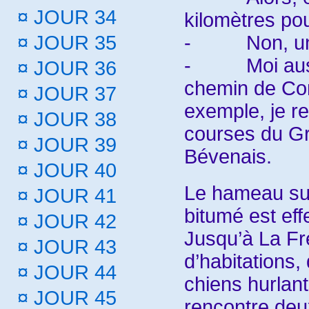
¤
JOUR 34
kilomètres pou
¤
JOUR 35
-
Non, u
-
Moi aus
¤
JOUR 36
chemin de Com
¤
JOUR 37
exemple, je re
¤
JOUR 38
courses du Gr
¤
JOUR 39
Bévenais.
¤
JOUR 40
Le hameau sui
¤
JOUR 41
bitumé est ef
¤
JOUR 42
Jusqu’à La Fr
¤
JOUR 43
d’habitations
¤
JOUR 44
chiens hurlan
¤
JOUR 45
rencontre deux