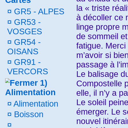
Cartes
la « triste réa
¤
GR5 - ALPES
à décoller ce 
¤
GR53 -
linge propre 
VOSGES
de sommeil et 
¤
GR54 -
fatigue. Merc
OISANS
m’avoir si bien
¤
GR91 -
passage à l’im
VERCORS
Le balisage d
1)
Compostelle 
Alimentation
elle, il n’y a 
Le soleil pein
¤
Alimentation
émerger. Le s
¤
Boisson
nouvel itinérai
¤