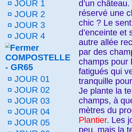
¤
JOUR 1
d’un château. 
réservé une c
¤
JOUR 2
chic ? Le sent
¤
JOUR 3
d’enceinte et
¤
JOUR 4
autre allée re
par des champ
COMPOSTELLE
champs pour 
- GR65
fatigués qui v
¤
JOUR 01
tranquille pou
¤
JOUR 02
Je plante la te
champs, à que
¤
JOUR 03
mètres du pr
¤
JOUR 04
Plantier
. Les 
¤
JOUR 05
peu, mais la 