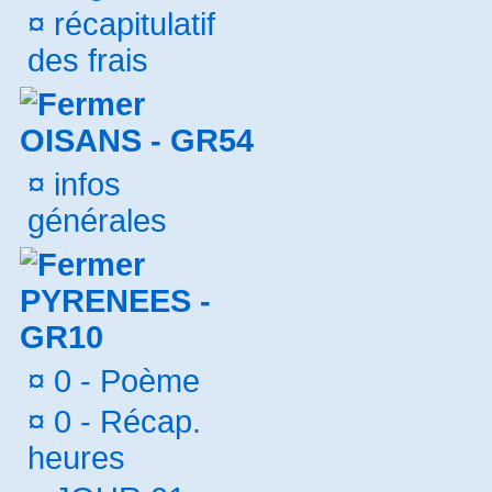
¤
récapitulatif
des frais
OISANS - GR54
¤
infos
générales
PYRENEES -
GR10
¤
0 - Poème
¤
0 - Récap.
heures