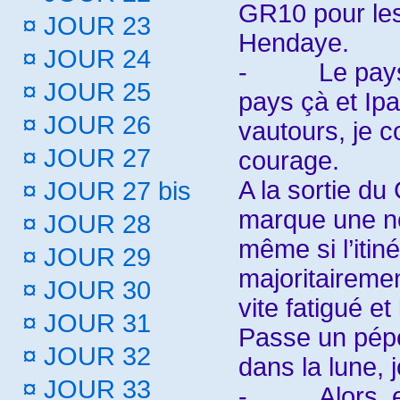
GR10 pour les 
¤
JOUR 23
Hendaye.
¤
JOUR 24
-
Le pay
¤
JOUR 25
pays çà et Ip
¤
JOUR 26
vautours, je c
¤
JOUR 27
courage.
A la sortie d
¤
JOUR 27 bis
marque une n
¤
JOUR 28
même si l’itin
¤
JOUR 29
majoritairemen
¤
JOUR 30
vite fatigué et
¤
JOUR 31
Passe un pépé 
¤
JOUR 32
dans la lune, j
¤
JOUR 33
-
Alors,