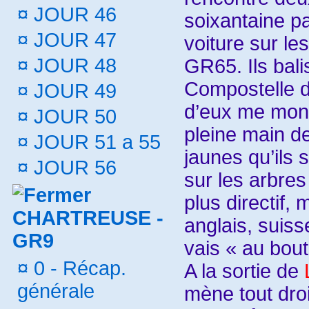
¤
JOUR 46
soixantaine p
¤
JOUR 47
voiture sur le
¤
JOUR 48
GR65. Ils bali
Compostelle d
¤
JOUR 49
d’eux me mont
¤
JOUR 50
pleine main de
¤
JOUR 51 a 55
jaunes qu’ils 
¤
JOUR 56
sur les arbres
plus directif,
CHARTREUSE -
anglais, suiss
GR9
vais « au bout
¤
0 - Récap.
A la sortie de
générale
mène tout droi