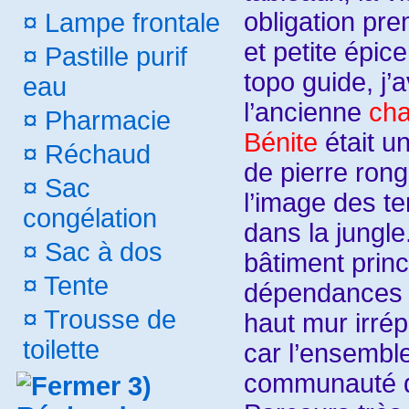
obligation pre
¤
Lampe frontale
et petite épice
¤
Pastille purif
topo guide, j’
eau
l’ancienne
cha
¤
Pharmacie
Bénite
était u
¤
Réchaud
de pierre rong
¤
Sac
l’image des t
congélation
dans la jungle
¤
Sac à dos
bâtiment princ
¤
Tente
dépendances s
¤
Trousse de
haut mur irrép
toilette
car l’ensemble
communauté 
3)