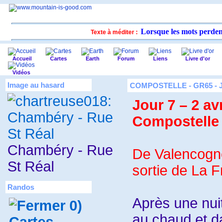
Lorsque les mots perdent 
Texte à méditer :
Accueil
Cartes
Earth
Forum
Liens
Livre d'or
Vidéos
Image au hasard
COMPOSTELLE - GR65 - 
Jour 7 – 2 av
Compostelle
Chambéry - Rue
De Valencogn
St Réal
sortie de La F
Randos
Après une nui
0)
au chaud et da