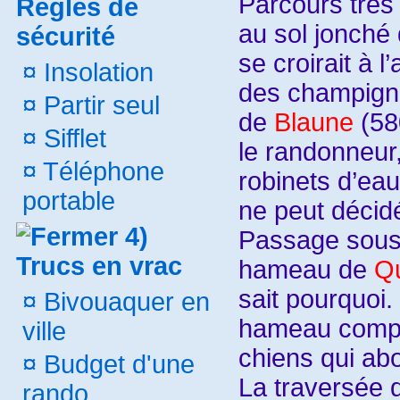
Parcours très
Régles de
au sol jonché 
sécurité
se croirait à 
¤
Insolation
des champign
¤
Partir seul
de
Blaune
(58
¤
Sifflet
le randonneur,
¤
Téléphone
robinets d’ea
portable
ne peut décid
4)
Passage sous 
Trucs en vrac
hameau de
Q
sait pourquoi.
¤
Bivouaquer en
hameau compt
ville
chiens qui ab
¤
Budget d'une
La traversée 
rando