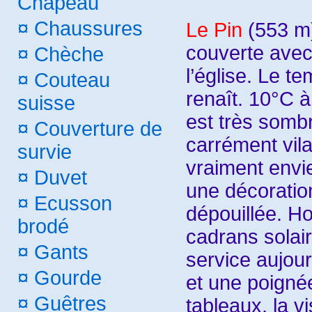
Chapeau
¤
Chaussures
Le Pin
(553 m)
couverte avec
¤
Chèche
l’église. Le t
¤
Couteau
renaît. 10°C à
suisse
est très sombr
¤
Couverture de
carrément vil
survie
vraiment envi
¤
Duvet
une décorati
¤
Ecusson
dépouillée. H
brodé
cadrans solair
¤
Gants
service aujour
¤
Gourde
et une poigné
¤
Guêtres
tableaux, la v